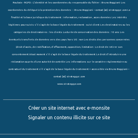
Roubaix - RGPD : L’identité et les coordonnées du responsable du fichier : Bruno Boggiani Les
coordonnées du délégué à la protection des données : : Bruno Boggiani – contact [at] strateggyz .com La
finalité et la base juridique du traitement : information, reclamation , acces données Les intérêts
légitimes poursuivis s’il s’agit de la base légale du traitement : suivi client Les destinataires ou les
catégories de destinataires : les clients La durée de conservation des données : 10 ans Les
éventuels transferts de données vers des pays hors UE : non Les droits des personnes concernées
(droit d’accès, de rectification, d’effacement, opposition, limitation : Le droit de retirer son
consentement à tout moment s’il s’agit de la base légale du traitement Le droit d’introduire une
réclamation auprès d’une autorité de contrôle Les informations sur le caractère réglementaire ou
contractuel du traitement s’il s’agit de la base légale du traitement = accessible via Bruno Boggiani –
contact [at] strateggyz .com
www.strateggyz.com
Créer un site internet avec e-monsite
Signaler un contenu illicite sur ce site