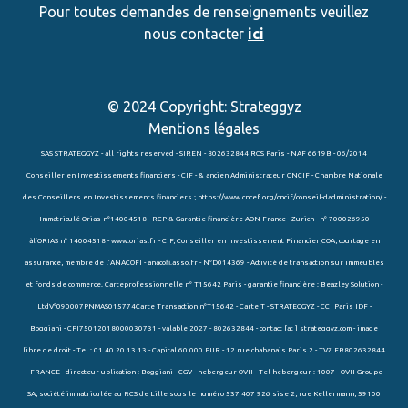
Pour toutes demandes de renseignements veuillez
nous contacter
ici
© 2024 Copyright:
Strateggyz
Mentions légales
SAS STRATEGGYZ - all rights reserved - SIREN - 802632844 RCS Paris - NAF 6619B - 06/2014
Conseiller en Investissements financiers - CIF - & ancien Administrateur CNCIF - Chambre Nationale
des Conseillers en Investissements financiers ;
https://www.cncef.org/cncif/conseil-dadministration/ -
Immatriculé Orias n°14004518 - RCP & Garantie financière AON France - Zurich - n° 700026950
àl’ORIAS n° 14004518 - www.orias.fr - CIF, Conseiller en Investissement Financier,COA, courtage en
assurance, membre de l’ANACOFI - anacofi.asso.fr - N°D014369 - Activité de transaction sur immeubles
et fonds de commerce. Carteprofessionnelle n° T15642 Paris - garantie financière : Beazley Solution -
LtdV°090007PNMAS015774Carte Transaction n°T15642 - Carte T - STRATEGGYZ - CCI Paris IDF -
Boggiani - CPI75012018000030731 - valable 2027 - 802632844 - contact [at ] strateggyz.com - image
libre de droit - Tel : 01 40 20 13 13 - Capital 60 000 EUR - 12 rue chabanais Paris 2 - TVZ FR802632844
- FRANCE - directeur ublication : Boggiani - CGV - hebergeur OVH - Tel hebergeur : 1007 - OVH Groupe
SA, société immatriculée au RCS de Lille sous le numéro 537 407 926 sise 2, rue Kellermann, 59100